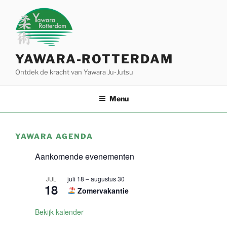
Ga
naar
de
inhoud
YAWARA-ROTTERDAM
Ontdek de kracht van Yawara Ju-Jutsu
Menu
YAWARA AGENDA
Aankomende evenementen
juli 18
–
augustus 30
JUL
18
Zomervakantie
Bekijk kalender